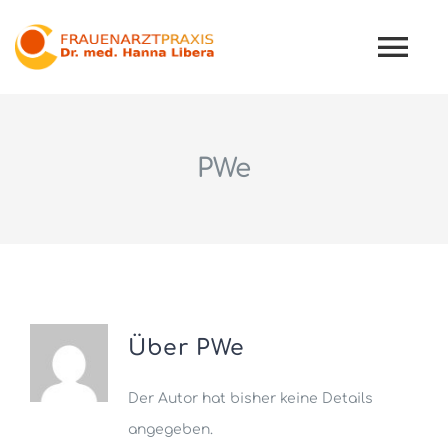
Zum
Inhalt
Tog
springen
Nav
Home
Praxis
PWe
Leistungen
Team
Über
PWe
Der Autor hat bisher keine Details
angegeben.