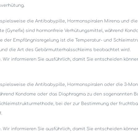
sverhütung.
pielsweise die Antibabypille, Hormonspiralen Mirena und die
kette (Gynefix) sind hormonfreie Verhütungsmittel, während K
e der Empfängnisregelung ist die Temperatur- und Schleimst
und die Art des Gebärmutterhalsschleims beobachtet wird.
. Wir informieren Sie ausführlich, damit Sie entscheiden kön
pielsweise die Antibabypille, Hormonspiralen oder die 3-Mona
 während Kondome oder das Diaphragma zu den sogenannten Ba
 Schleimstrukturmethode, bei der zur Bestimmung der fruchtb
.
. Wir informieren Sie ausführlich, damit Sie entscheiden kön