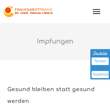
Zum
Inhalt
Tog
springen
Nav
Home
Praxis
Impfungen
Leistungen
Team
Termin
Nachrich
Gesund bleiben statt gesund
werden